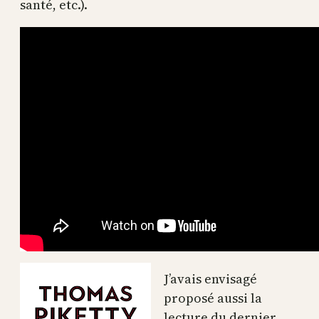
santé, etc.).
J’avais envisagé
proposé aussi la
lecture du dernier